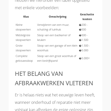
hebben we hieronder een tabel opgesteld
met enkele voorbeelden:
Geschatte
Klus
Omschrijving
kosten
Kleine
Verwijderen van een muur,
�200 -
sloopwerken
schutting of tuinhuis
�500
Middelgrote
Sloop van een badkamer of
�500 -
sloopwerken
keuken
�1.500
Grote
Sloop van een garage of een klein
�1.500 -
sloopwerken
woonhuis
�5.000
Complete
Sloop van een groot woonhuis of
�5.000+
gebouwssloop
een bedrijfspand
HET BELANG VAN
AFBRAAKWERKEN VLETEREN
Er is helaas niets wat het eeuwige leven heeft,
wanneer onderhoud of reparatie niet meer
volstaat kan afbreken de enige oplossing zijn.